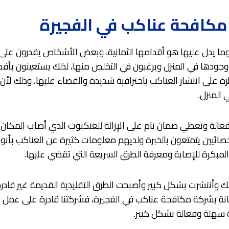
كافحة عناكب في الفجيرة
 يدل عليها هو أقدامها الثمانية، وبعض الأشخاص يقدرون على ا
 وجودها في المنزل ويرغبون في التخلص منها، لذلك يستعينون ب
ة على انتشار العناكب باحترافية شديدة والقضاء عليها، وذلك ل
المنزل.
الة وتعطي ضمان تام على الإزالة للعنكبوت الذي أصاب المكان 
ائيين يتمتعون بالخبرة ولديهم معلومات كثيرة عن العناكب بأنوا
المبكرة للإصابة ومعرفة الطرق السريعة التي تقضي عليها.
زلك وأنتشرت بشكل كبير وأصبحت الطرق التقليدية القديمة غير قا
نة بشركة مكافحة عناكب في الفجيرة، فشركتنا قادرة على عمل ا
 سهلة وفعالة بشكل كبير.