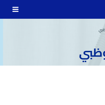
ظبي
وظبي